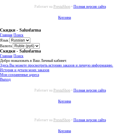
Работает на
PrestaShop
•
Полная версия сайта
Корзина
Скидки - Salusfarma
Главная
Поиск
Язык
Валюта
Скидки - Salusfarma
Главная
Поиск
Добро пожаловать в Ваш Личный кабинет.
Здесь Вы можете просмотреть историю заказов и личную информацию.
История и детали моих заказов
Мои сохраненные адреса
Выход
Работает на
PrestaShop
•
Полная версия сайта
Корзина
Работает на
PrestaShop
•
Полная версия сайта
Корзина