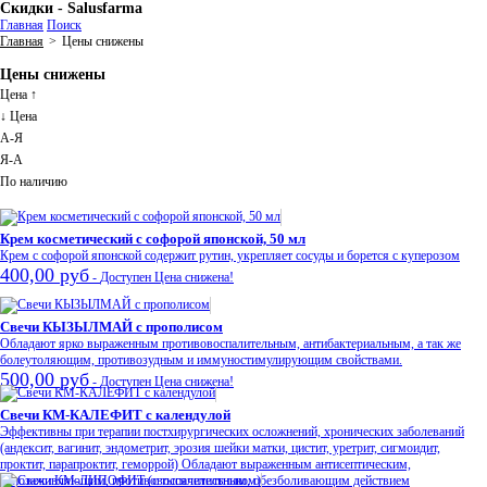
Скидки - Salusfarma
Главная
Поиск
Главная
>
Цены снижены
Цены снижены
Цена ↑
↓ Цена
А-Я
Я-А
По наличию
Крем косметический с софорой японской, 50 мл
Крем с софорой японской содержит рутин, укрепляет сосуды и борется с куперозом
400,00 руб
-
Доступен
Цена снижена!
Свечи КЫЗЫЛМАЙ с прополисом
Обладают ярко выраженным противовоспалительным, антибактериальным, а так же
болеутоляющим, противозудным и иммуностимулирующим свойствами.
500,00 руб
-
Доступен
Цена снижена!
Свечи КМ-КАЛЕФИТ с календулой
Эффективны при терапии постхирургических осложнений, хронических заболеваний
(андексит, вагинит, эндометрит, эрозия шейки матки, цистит, уретрит, сигмоидит,
проктит, парапроктит, геморрой) Обладают выраженным антисептическим,
ранозаживляющим, противовоспалительным, обезболивающим действием