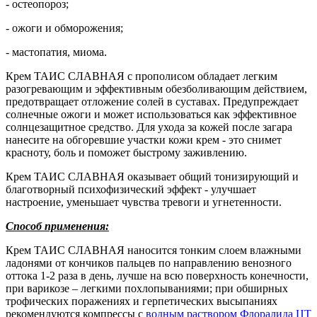
- остеопороз;
- ожоги и обморожения;
- мастопатия, миома.
Крем ТАИС СЛАВНАЯ с прополисом обладает легким
разогревающим и эффективным обезболивающим действием,
предотвращает отложение солей в суставах. Предупреждает
солнечные ожоги и может использоваться как эффективное
солнцезащитное средство. Для ухода за кожей после загара
нанесите на обгоревшие участки кожи крем - это снимет
красноту, боль и поможет быстрому заживлению.
Крем ТАИС СЛАВНАЯ оказывает общий тонизирующий и
благотворный психофизический эффект - улучшает
настроение, уменьшает чувства тревоги и угнетенности.
Способ применения:
Крем ТАИС СЛАВНАЯ наносится тонким слоем влажными
ладонями от кончиков пальцев по направлению венозного
оттока 1-2 раза в день, лучше на всю поверхность конечности,
при варикозе – легкими похлопываниями; при обширных
трофических поражениях и герпетических высыпаниях
рекомендуются компрессы с
водным раствором Флоралида ЦТ