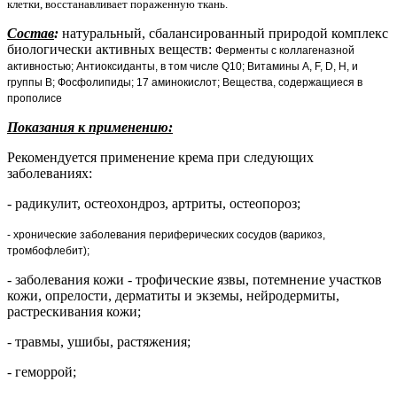
клетки, восстанавливает пораженную ткань.
Состав
:
натуральный, сбалансированный природой комплекс
биологически активных веществ:
Ферменты с коллагеназной
активностью;
Антиоксиданты, в том числе Q10;
Витамины A, F, D, H, и
группы B;
Фосфолипиды;
17 аминокислот;
Вещества, содержащиеся в
прополисе
Показания к применению:
Рекомендуется применение крема при следующих
заболеваниях:
- радикулит, остеохондроз, артриты, остеопороз;
- хронические заболевания периферических сосудов (варикоз,
тромбофлебит);
- заболевания кожи - трофические язвы, потемнение участков
кожи, опрелости, дерматиты и экземы, нейродермиты,
растрескивания кожи;
- травмы, ушибы, растяжения;
- геморрой;