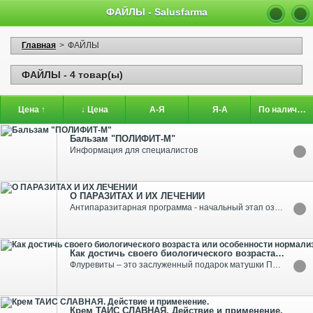
ФАЙЛЫ - Salusfarma
Главная
>
ФАЙЛЫ
ФАЙЛЫ - 4 товар(ы)
Цена ↑
↓ Цена
А-Я
Я-А
По наличию
Бальзам "ПОЛИФИТ-М"
Информация для специалистов
О ПАРАЗИТАХ И ИХ ЛЕЧЕНИИ
Антипаразитарная программа - начальный этап оздоровления, так как многие заболевания возникают в результате накопления в организме гомотоксинов (токсинов, оказывающих вредное влияние на организм человека).
Как достичь своего биологического возраста или особенности нормализации механизмов самоочищения
Флуревиты – это заслуженный подарок матушки Природы, дающий возможность её неразумному ребёнку познать себя.
Крем ТАИС СЛАВНАЯ. Действие и применение.