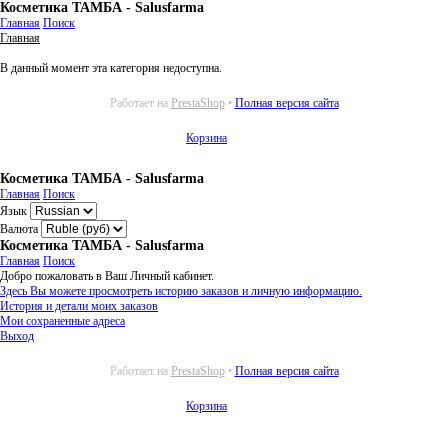
Косметика ТАМБА - Salusfarma
Главная
Поиск
Главная
В данный момент эта категория недоступна.
Работает на
PrestaShop
•
Полная версия сайта
Корзина
Косметика ТАМБА - Salusfarma
Главная
Поиск
Язык
Валюта
Косметика ТАМБА - Salusfarma
Главная
Поиск
Добро пожаловать в Ваш Личный кабинет.
Здесь Вы можете просмотреть историю заказов и личную информацию.
История и детали моих заказов
Мои сохраненные адреса
Выход
Работает на
PrestaShop
•
Полная версия сайта
Корзина